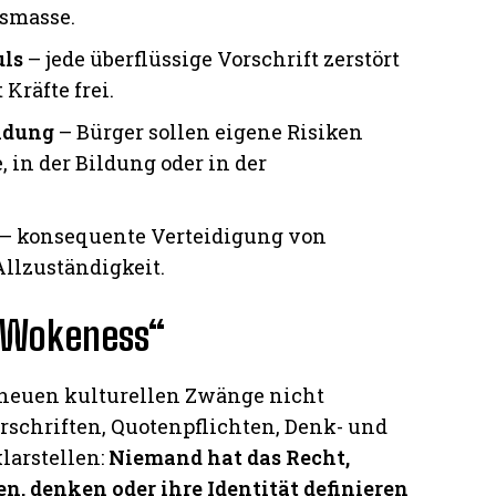
smasse.
uls
– jede überflüssige Vorschrift zerstört
 Kräfte frei.
ndung
– Bürger sollen eigene Risiken
, in der Bildung oder in der
– konsequente Verteidigung von
Allzuständigkeit.
 „Wokeness“
e neuen kulturellen Zwänge nicht
schriften, Quotenpflichten, Denk- und
larstellen:
Niemand hat das Recht,
n, denken oder ihre Identität definieren