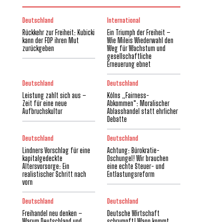
Deutschland
International
Rückkehr zur Freiheit: Kubicki
Ein Triumph der Freiheit –
kann der FDP ihren Mut
Wie Mileis Wiederwahl den
zurückgeben
Weg für Wachstum und
gesellschaftliche
Erneuerung ebnet
Deutschland
Deutschland
Leistung zahlt sich aus –
Kölns „Fairness-
Zeit für eine neue
Abkommen“: Moralischer
Aufbruchskultur
Ablasshandel statt ehrlicher
Debatte
Deutschland
Deutschland
Lindners Vorschlag für eine
Achtung: Bürokratie-
kapitalgedeckte
Dschungel! Wir brauchen
Altersvorsorge: Ein
eine echte Steuer- und
realistischer Schritt nach
Entlastungsreform
vorn
Deutschland
Deutschland
Freihandel neu denken –
Deutsche Wirtschaft
Warum Deutschland und
schrumpft! Wann kommt