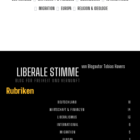
MIGRATION
EUROPA
RELIGION & IDEOLOGIE
von Blogautor Tobias Havers
LIBERALE STIMME
BLOG FÜR FREIHEIT UND VERNUNFT
Rubriken
DEUTSCHLAND
18
WIRTSCHAFT & FINANZEN
14
LIBERALISMUS
13
INTERNATIONAL
6
MIGRATION
5
EUROPA
3